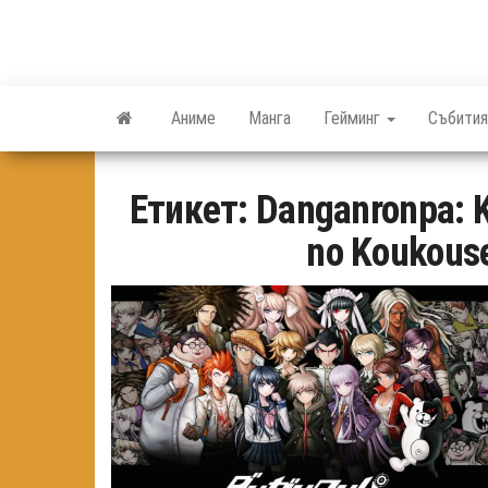
Skip
to
the
content
Аниме
Манга
Гейминг
Събития
Етикет:
Danganronpa: K
no Koukouse