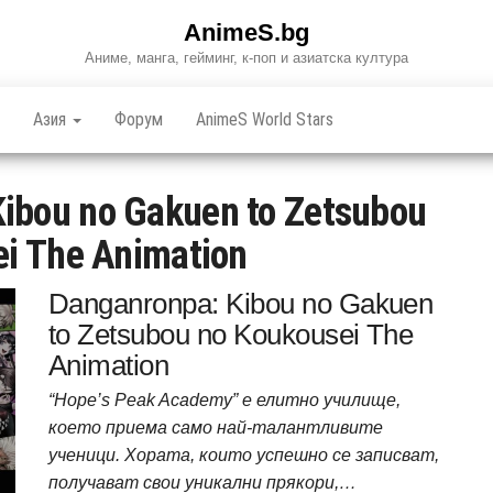
AnimeS.bg
Аниме, манга, гейминг, к-поп и азиатска култура
Азия
Форум
AnimeS World Stars
ibou no Gakuen to Zetsubou
i The Animation
Danganronpa: Kibou no Gakuen
to Zetsubou no Koukousei The
Animation
“Hope’s Peak Academy” е елитно училище,
което приема само най-талантливите
ученици. Хората, които успешно се записват,
получават свои уникални прякори,…