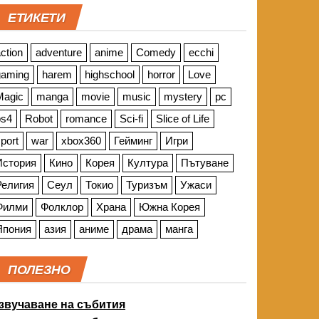
ЕТИКЕТИ
ction
adventure
anime
Comedy
ecchi
gaming
harem
highschool
horror
Love
Magic
manga
movie
music
mystery
pc
ps4
Robot
romance
Sci-fi
Slice of Life
port
war
xbox360
Гейминг
Игри
История
Кино
Корея
Култура
Пътуване
Религия
Сеул
Токио
Туризъм
Ужаси
Филми
Фолклор
Храна
Южна Корея
Япония
азия
аниме
драма
манга
ПОЛЕЗНО
звучаване на събития