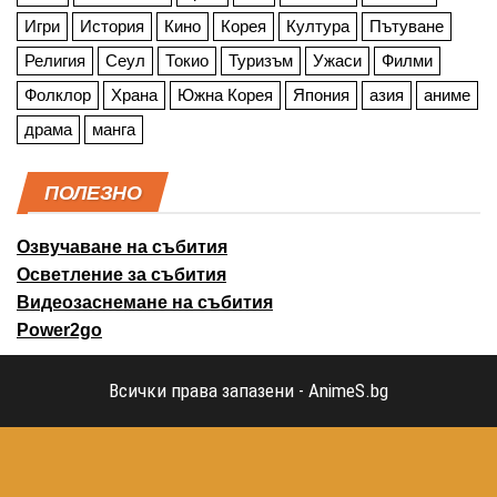
Игри
История
Кино
Корея
Култура
Пътуване
Религия
Сеул
Токио
Туризъм
Ужаси
Филми
Фолклор
Храна
Южна Корея
Япония
азия
аниме
драма
манга
ПОЛЕЗНО
Озвучаване на събития
Осветление за събития
Видеозаснемане на събития
Power2go
Всички права запазени - AnimeS.bg