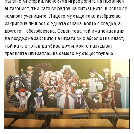
пълен с мистерии, Монокума играе ролята на първичен
антагонист, тъй като се радва на ситуациите, в които се
намират учениците. Лицето му също така изобразява
изкривена личност с едната страна, която е сладка, а
другата – обезобразена. Освен това той има тенденция
да поддържа законите на играта си с абсолютна власт,
тъй като е готов да убива други, които нарушават
правилата или заплашва самото му съществуване.