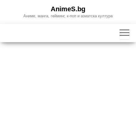
Skip
AnimeS.bg
to
Аниме, манга, гейминг, к-поп и азиатска култура
the
content