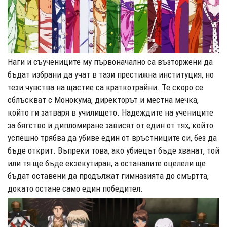
Н
аги и съучениците му първоначално са възторжени да
бъдат избрани да учат в тази престижна институция, но
тези чувства на щастие са краткотрайни. Те скоро се
сблъскват с Монокума, директорът и местна мечка,
който ги затваря в училището. Надеждите на учениците
за бягство и дипломиране зависят от един от тях, който
успешно трябва да убиве един от връстниците си, без да
бъде открит. Въпреки това, ако убиецът бъде хванат, той
или тя ще бъде екзекутиран, а останалите оцелели ще
бъдат оставени да продължат гимназията до смъртта,
докато остане само един победител.