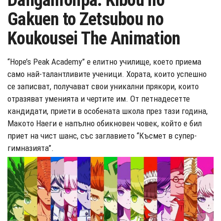
Danganronpa: Kibou no
Gakuen to Zetsubou no
Koukousei The Animation
“Hope’s Peak Academy” е елитно училище, което приема
само най-талантливите ученици. Хората, които успешно
се записват, получават свои уникални прякори, които
отразяват уменията и чертите им. От петнадесетте
кандидати, приети в особената школа през тази година,
Макото Наеги е напълно обикновен човек, който е бил
приет на чист шанс, със заглавието “Късмет в супер-
гимназията”.