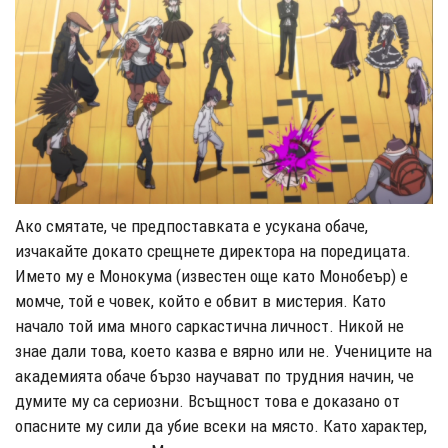
Ако смятате, че предпоставката е усукана обаче,
изчакайте докато срещнете директора на поредицата.
Името му е Монокума (известен още като Монобеър) е
момче, той е човек, който е обвит в мистерия. Като
начало той има много саркастична личност. Никой не
знае дали това, което казва е вярно или не. Учениците на
академията обаче бързо научават по трудния начин, че
думите му са сериозни. Всъщност това е доказано от
опасните му сили да убие всеки на място. Като характер,