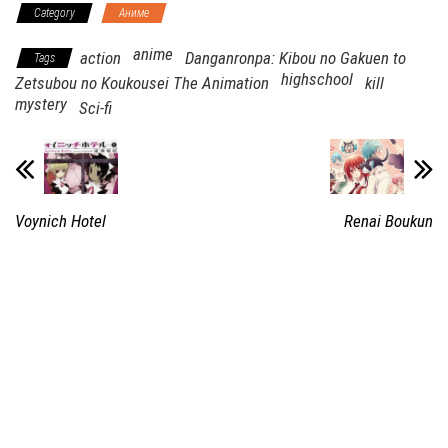
Category
Аниме
anime
action
Danganronpa: Kibou no Gakuen to
Tags
highschool
Zetsubou no Koukousei The Animation
kill
mystery
Sci-fi
Voynich Hotel
Renai Boukun