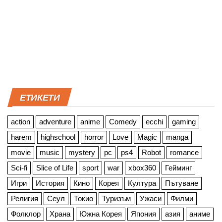
ЕТИКЕТИ
action
adventure
anime
Comedy
ecchi
gaming
harem
highschool
horror
Love
Magic
manga
movie
music
mystery
pc
ps4
Robot
romance
Sci-fi
Slice of Life
sport
war
xbox360
Гейминг
Игри
История
Кино
Корея
Култура
Пътуване
Религия
Сеул
Токио
Туризъм
Ужаси
Филми
Фолклор
Храна
Южна Корея
Япония
азия
аниме