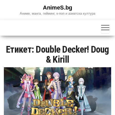
Skip
AnimeS.bg
to
Аниме, манга, гейминг, к-поп и азиатска култура
the
content
Етикет:
Double Decker! Doug
& Kirill