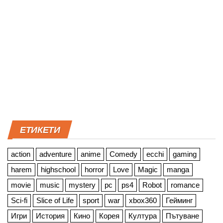
ЕТИКЕТИ
action
adventure
anime
Comedy
ecchi
gaming
harem
highschool
horror
Love
Magic
manga
movie
music
mystery
pc
ps4
Robot
romance
Sci-fi
Slice of Life
sport
war
xbox360
Гейминг
Игри
История
Кино
Корея
Култура
Пътуване