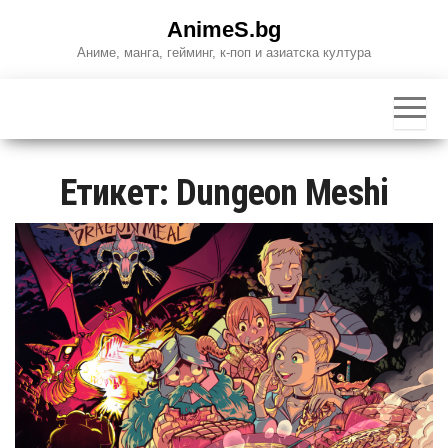
Skip
AnimeS.bg
to
Аниме, манга, гейминг, к-поп и азиатска култура
the
content
Етикет:
Dungeon Meshi