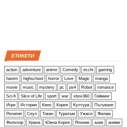
ЕТИКЕТИ
action
adventure
anime
Comedy
ecchi
gaming
harem
highschool
horror
Love
Magic
manga
movie
music
mystery
pc
ps4
Robot
romance
Sci-fi
Slice of Life
sport
war
xbox360
Гейминг
Игри
История
Кино
Корея
Култура
Пътуване
Религия
Сеул
Токио
Туризъм
Ужаси
Филми
Фолклор
Храна
Южна Корея
Япония
азия
аниме