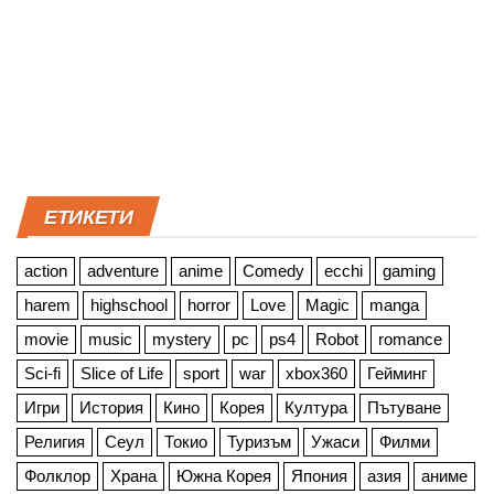
ЕТИКЕТИ
action
adventure
anime
Comedy
ecchi
gaming
harem
highschool
horror
Love
Magic
manga
movie
music
mystery
pc
ps4
Robot
romance
Sci-fi
Slice of Life
sport
war
xbox360
Гейминг
Игри
История
Кино
Корея
Култура
Пътуване
Религия
Сеул
Токио
Туризъм
Ужаси
Филми
Фолклор
Храна
Южна Корея
Япония
азия
аниме