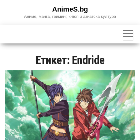
Skip
AnimeS.bg
to
Аниме, манга, гейминг, к-поп и азиатска култура
the
content
Етикет:
Endride