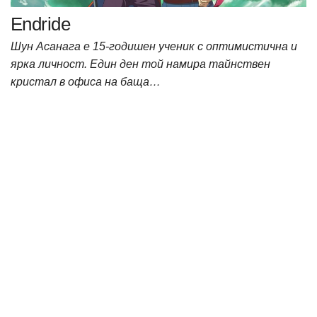
Endride
Шун Асанага е 15-годишен ученик с оптимистична и
ярка личност. Един ден той намира тайнствен
кристал в офиса на баща…