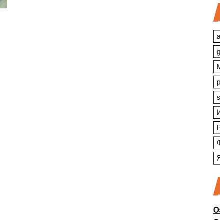
a
s
О