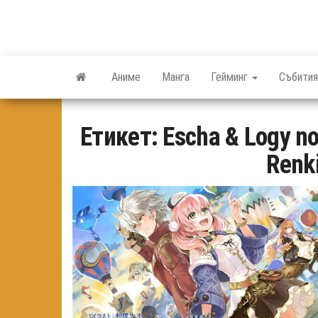
Skip
to
the
content
Аниме
Манга
Гейминг
Събития
Етикет:
Escha & Logy no
Renki