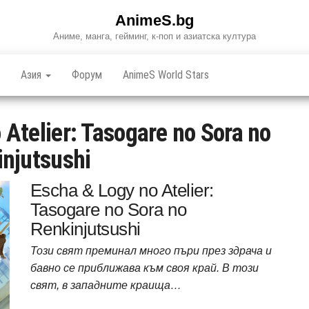
AnimeS.bg
Аниме, манга, гейминг, к-поп и азиатска култура
Азия
Форум
AnimeS World Stars
 Atelier: Tasogare no Sora no
njutsushi
Escha & Logy no Atelier:
Tasogare no Sora no
Renkinjutsushi
Този свят преминал много пъри през здрача и
бавно се приближава към своя край. В този
свят, в западните краища…