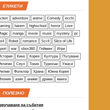
ЕТИКЕТИ
ction
adventure
anime
Comedy
ecchi
gaming
harem
highschool
horror
Love
Magic
manga
movie
music
mystery
pc
ps4
Robot
romance
Sci-fi
Slice of Life
port
war
xbox360
Гейминг
Игри
История
Кино
Корея
Култура
Пътуване
Религия
Сеул
Токио
Туризъм
Ужаси
Филми
Фолклор
Храна
Южна Корея
Япония
азия
аниме
драма
манга
ПОЛЕЗНО
звучаване на събития