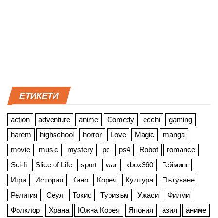
ЕТИКЕТИ
action
adventure
anime
Comedy
ecchi
gaming
harem
highschool
horror
Love
Magic
manga
movie
music
mystery
pc
ps4
Robot
romance
Sci-fi
Slice of Life
sport
war
xbox360
Гейминг
Игри
История
Кино
Корея
Култура
Пътуване
Религия
Сеул
Токио
Туризъм
Ужаси
Филми
Фолклор
Храна
Южна Корея
Япония
азия
аниме