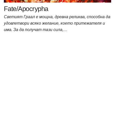
Fate/Apocrypha
Светият Граал е мощна, древна реликва, способна да
удовлетвори всяко желание, което притежателя и
има. За да получат тази сила,…