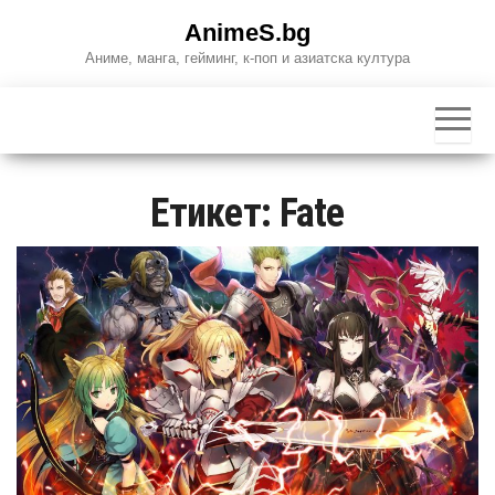
Skip
AnimeS.bg
to
Аниме, манга, гейминг, к-поп и азиатска култура
the
content
Етикет:
Fate