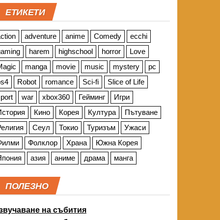
ЕТИКЕТИ
ction
adventure
anime
Comedy
ecchi
gaming
harem
highschool
horror
Love
Magic
manga
movie
music
mystery
pc
ps4
Robot
romance
Sci-fi
Slice of Life
port
war
xbox360
Гейминг
Игри
История
Кино
Корея
Култура
Пътуване
Религия
Сеул
Токио
Туризъм
Ужаси
Филми
Фолклор
Храна
Южна Корея
Япония
азия
аниме
драма
манга
ПОЛЕЗНО
звучаване на събития