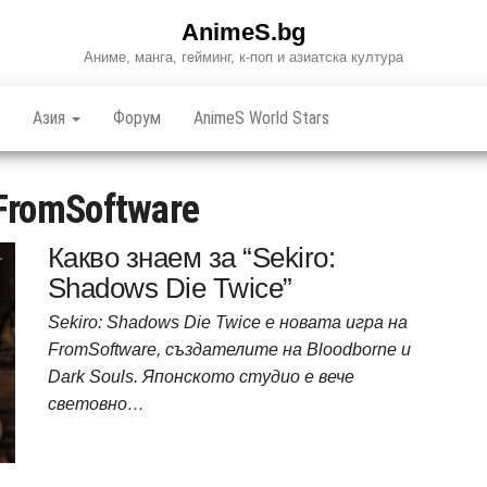
AnimeS.bg
Аниме, манга, гейминг, к-поп и азиатска култура
Азия
Форум
AnimeS World Stars
FromSoftware
Какво знаем за “Sekiro:
Shadows Die Twice”
Sekiro: Shadows Die Twice е новата игра на
FromSoftware, създателите на Bloodborne и
Dark Souls. Японското студио е вече
световно…