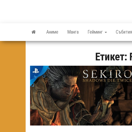
Skip
to
the
content
Аниме
Манга
Гейминг
Събития
Етикет: