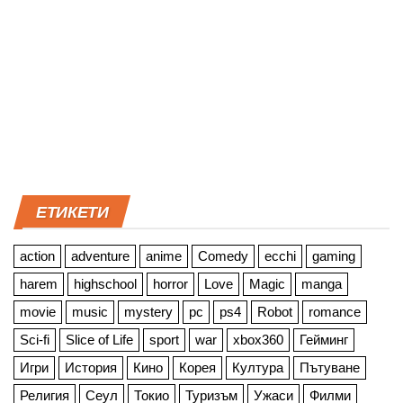
ЕТИКЕТИ
action
adventure
anime
Comedy
ecchi
gaming
harem
highschool
horror
Love
Magic
manga
movie
music
mystery
pc
ps4
Robot
romance
Sci-fi
Slice of Life
sport
war
xbox360
Гейминг
Игри
История
Кино
Корея
Култура
Пътуване
Религия
Сеул
Токио
Туризъм
Ужаси
Филми