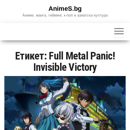
Skip
AnimeS.bg
to
Аниме, манга, гейминг, к-поп и азиатска култура
the
content
Етикет:
Full Metal Panic!
Invisible Victory