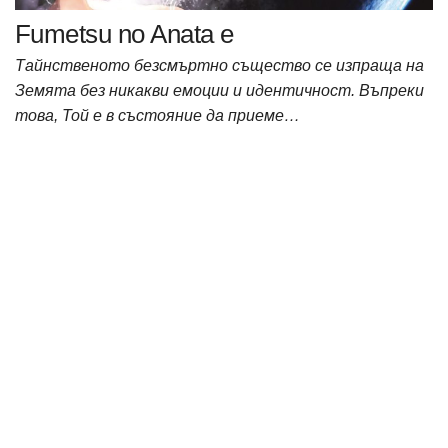
Fumetsu no Anata e
Тайнственото безсмъртно същество се изпраща на
Земята без никакви емоции и идентичност. Въпреки
това, Той е в състояние да приеме…