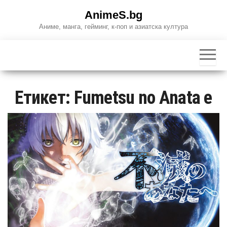
Skip
AnimeS.bg
to
Аниме, манга, гейминг, к-поп и азиатска култура
the
content
Етикет:
Fumetsu no Anata e