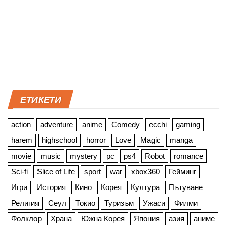
ЕТИКЕТИ
action
adventure
anime
Comedy
ecchi
gaming
harem
highschool
horror
Love
Magic
manga
movie
music
mystery
pc
ps4
Robot
romance
Sci-fi
Slice of Life
sport
war
xbox360
Гейминг
Игри
История
Кино
Корея
Култура
Пътуване
Религия
Сеул
Токио
Туризъм
Ужаси
Филми
Фолклор
Храна
Южна Корея
Япония
азия
аниме