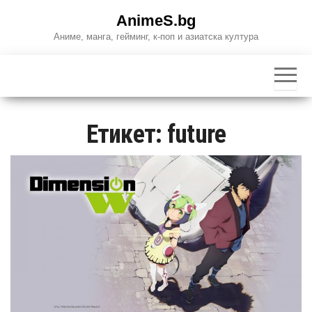
Skip
AnimeS.bg
to
Аниме, манга, гейминг, к-поп и азиатска култура
the
content
Етикет:
future