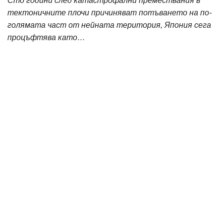
Сто години след катастрофални премествания в
тектоничните плочи причиняват потъването на по-
голямата част от нейната територия, Япония сега
процъфтява като…