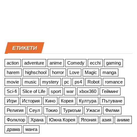
ЕТИКЕТИ
action
adventure
anime
Comedy
ecchi
gaming
harem
highschool
horror
Love
Magic
manga
movie
music
mystery
pc
ps4
Robot
romance
Sci-fi
Slice of Life
sport
war
xbox360
Гейминг
Игри
История
Кино
Корея
Култура
Пътуване
Религия
Сеул
Токио
Туризъм
Ужаси
Филми
Фолклор
Храна
Южна Корея
Япония
азия
аниме
драма
манга