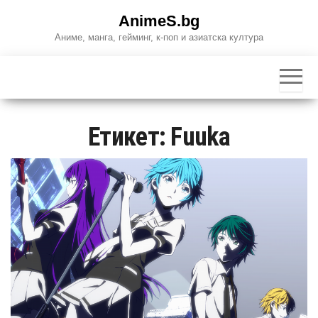
Skip
AnimeS.bg
to
Аниме, манга, гейминг, к-поп и азиатска култура
the
content
Етикет:
Fuuka