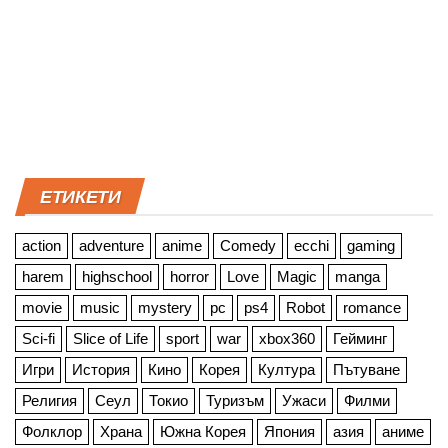
ЕТИКЕТИ
action
adventure
anime
Comedy
ecchi
gaming
harem
highschool
horror
Love
Magic
manga
movie
music
mystery
pc
ps4
Robot
romance
Sci-fi
Slice of Life
sport
war
xbox360
Гейминг
Игри
История
Кино
Корея
Култура
Пътуване
Религия
Сеул
Токио
Туризъм
Ужаси
Филми
Фолклор
Храна
Южна Корея
Япония
азия
аниме