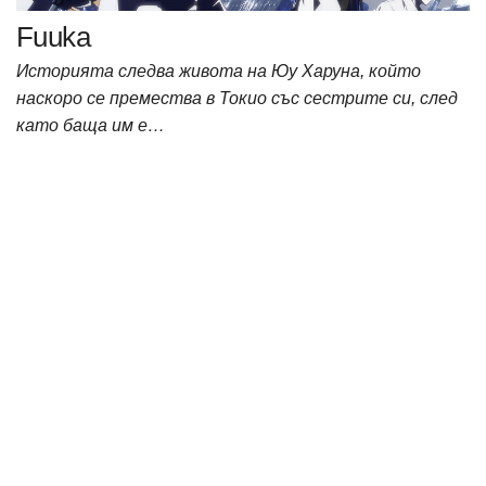
Fuuka
Историята следва живота на Юу Харуна, който
наскоро се премества в Токио със сестрите си, след
като баща им е…