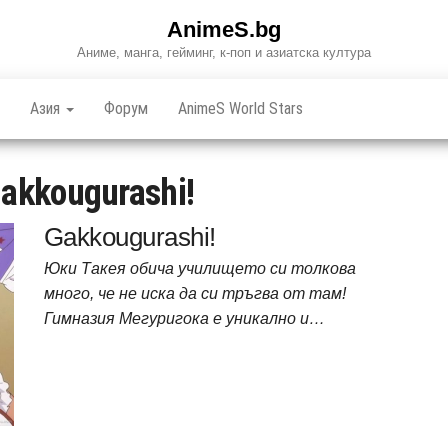
AnimeS.bg
Аниме, манга, гейминг, к-поп и азиатска култура
Азия
Форум
AnimeS World Stars
akkougurashi!
Gakkougurashi!
Юки Такея обича училището си толкова
много, че не иска да си тръгва от там!
Гимназия Мегуригока е уникално и…