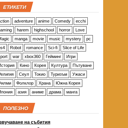
ЕТИКЕТИ
ction
adventure
anime
Comedy
ecchi
gaming
harem
highschool
horror
Love
Magic
manga
movie
music
mystery
pc
ps4
Robot
romance
Sci-fi
Slice of Life
port
war
xbox360
Гейминг
Игри
История
Кино
Корея
Култура
Пътуване
Религия
Сеул
Токио
Туризъм
Ужаси
Филми
Фолклор
Храна
Южна Корея
Япония
азия
аниме
драма
манга
ПОЛЕЗНО
звучаване на събития