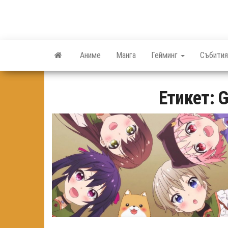
Skip
to
the
content
Аниме
Манга
Гейминг
Събития
Етикет:
G