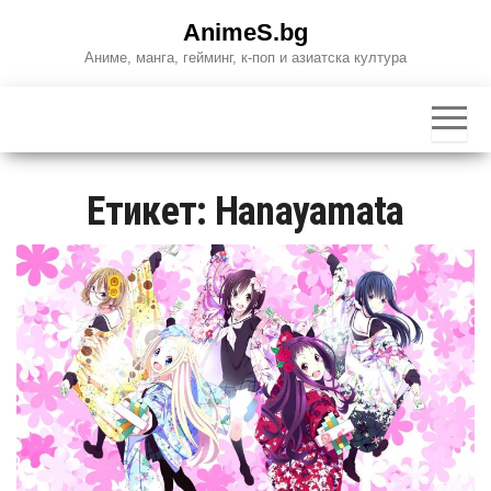
Skip
AnimeS.bg
to
Аниме, манга, гейминг, к-поп и азиатска култура
the
content
Етикет:
Hanayamata