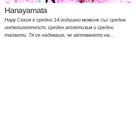
Hanayamata
Нару Секия е средно 14-годишно момиче със средна
интелигентност, среден атлетизъм и средни
таланти. Тя се надяваше, че започването на…