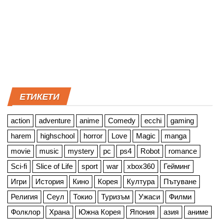
ЕТИКЕТИ
action
adventure
anime
Comedy
ecchi
gaming
harem
highschool
horror
Love
Magic
manga
movie
music
mystery
pc
ps4
Robot
romance
Sci-fi
Slice of Life
sport
war
xbox360
Гейминг
Игри
История
Кино
Корея
Култура
Пътуване
Религия
Сеул
Токио
Туризъм
Ужаси
Филми
Фолклор
Храна
Южна Корея
Япония
азия
аниме