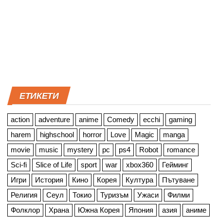
ЕТИКЕТИ
action
adventure
anime
Comedy
ecchi
gaming
harem
highschool
horror
Love
Magic
manga
movie
music
mystery
pc
ps4
Robot
romance
Sci-fi
Slice of Life
sport
war
xbox360
Гейминг
Игри
История
Кино
Корея
Култура
Пътуване
Религия
Сеул
Токио
Туризъм
Ужаси
Филми
Фолклор
Храна
Южна Корея
Япония
азия
аниме