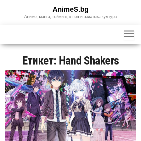
Skip
AnimeS.bg
to
Аниме, манга, гейминг, к-поп и азиатска култура
the
content
Етикет:
Hand Shakers