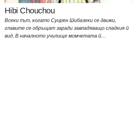
Hibi Chouchou
Всеки път, когато Суирен Шибазеки се движи,
главите се обръщат заради завладяващо сладкия й
вид. В началното училище момчетата й…