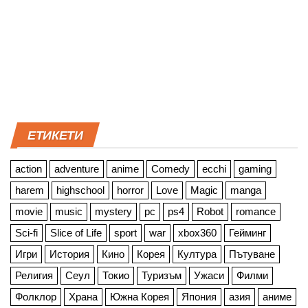
ЕТИКЕТИ
action
adventure
anime
Comedy
ecchi
gaming
harem
highschool
horror
Love
Magic
manga
movie
music
mystery
pc
ps4
Robot
romance
Sci-fi
Slice of Life
sport
war
xbox360
Гейминг
Игри
История
Кино
Корея
Култура
Пътуване
Религия
Сеул
Токио
Туризъм
Ужаси
Филми
Фолклор
Храна
Южна Корея
Япония
азия
аниме