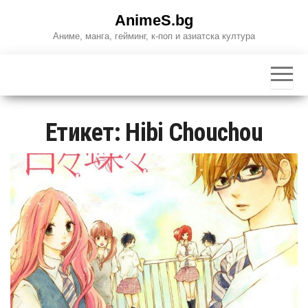
Skip
AnimeS.bg
to
Аниме, манга, гейминг, к-поп и азиатска култура
the
content
Етикет:
Hibi Chouchou