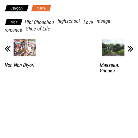
Category
Манга
highschool
manga
Hibi Chouchou
Love
Tags
Slice of Life
romance
Non Non Biyori
Миязаки,
Япония