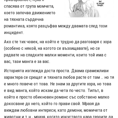
спасява от група момчета,
което започва движението
на тяхната сърдечна
романтика, която разцъфва между двамата след този
инцидент.
Ако сте тих човек, на който е трудно да разговаря с хора
(особено с някой, на когото се възхищавате), но се
радвате на сладките малки моменти, които той има с
вас, тази манга е за вас.
Историята изглежда доста проста. Двама срамежливи
характера се срещат и тяхната любов расте от там … но тя
е много повече от това. Не знам за другите хора, но това
е вид манга, който искам да чета по често. Типът, в
който е просто обикновен романс със собствено малко
докосване до него, който го прави свой. Мразя да
виждам любовни интереси, като демони, момичета от
животни и т.н., мразя, когато изкуството кара героите да