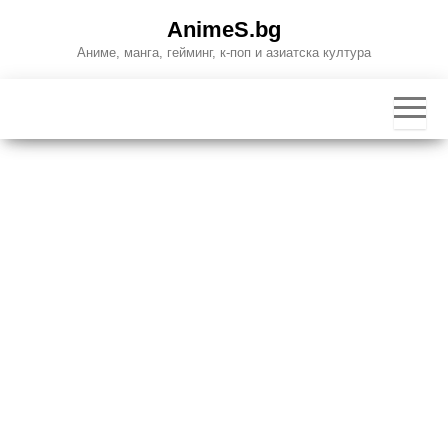
Skip
AnimeS.bg
to
Аниме, манга, гейминг, к-поп и азиатска култура
the
content