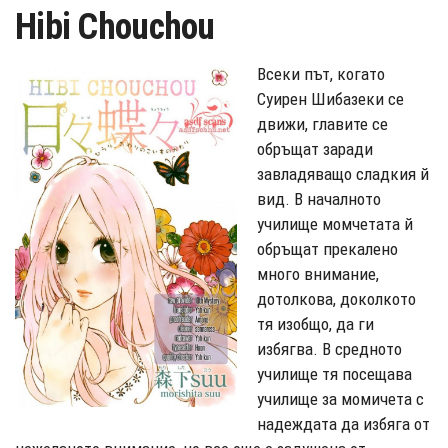
Hibi Chouchou
Всеки път, когато
Суирен Шибазеки се
движи, главите се
обръщат заради
завладяващо сладкия й
вид. В началното
училище момчетата й
обръщат прекалено
много внимание,
дотолкова, доколкото
тя изобщо, да ги
избягва. В средното
училище тя посещава
училище за момичета с
надеждата да избяга от