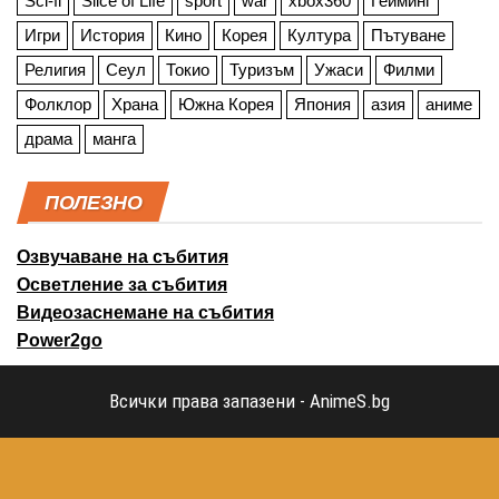
Sci-fi
Slice of Life
sport
war
xbox360
Гейминг
Игри
История
Кино
Корея
Култура
Пътуване
Религия
Сеул
Токио
Туризъм
Ужаси
Филми
Фолклор
Храна
Южна Корея
Япония
азия
аниме
драма
манга
ПОЛЕЗНО
Озвучаване на събития
Осветление за събития
Видеозаснемане на събития
Power2go
Всички права запазени - AnimeS.bg