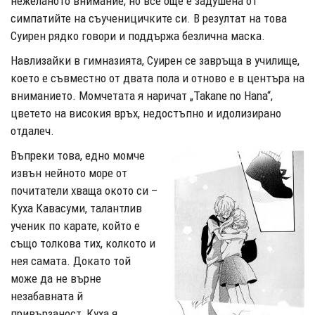
нежеланото внимание, но все още е задушена от
симпатийте на съученицичките си. В резултат на това
Суирен рядко говори и поддържа безлична маска.
Навлизайки в гимназията, Суирен се завръща в училище,
което е съвместно от двата пола и отново е в центъра на
вниманието. Момчетата я наричат ​​„Takane no Hana“,
цветето на високия връх, недостъпно и идолизирано
отдалеч.
Въпреки това, едно момче
извън нейното море от
почитатели хваща окото си –
Куха Кавасуми, талантлив
ученик по карате, който е
също толкова тих, колкото и
нея самата. Докато той
може да не върне
незабавната й
привързаност, Куха я