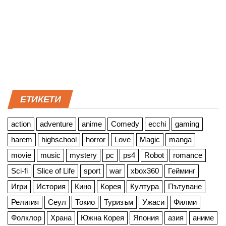
ЕТИКЕТИ
action
adventure
anime
Comedy
ecchi
gaming
harem
highschool
horror
Love
Magic
manga
movie
music
mystery
pc
ps4
Robot
romance
Sci-fi
Slice of Life
sport
war
xbox360
Гейминг
Игри
История
Кино
Корея
Култура
Пътуване
Религия
Сеул
Токио
Туризъм
Ужаси
Филми
Фолклор
Храна
Южна Корея
Япония
азия
аниме