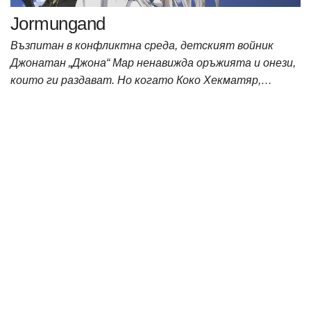
Jormungand
Възпитан в конфликтна среда, детският войник
Джонатан „Джона“ Мар ненавижда оръжията и онези,
които ги раздават. Но когато Коко Хекматяр,…