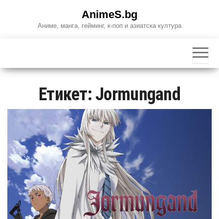
Skip
AnimeS.bg
to
Аниме, манга, гейминг, к-поп и азиатска култура
the
content
Етикет:
Jormungand