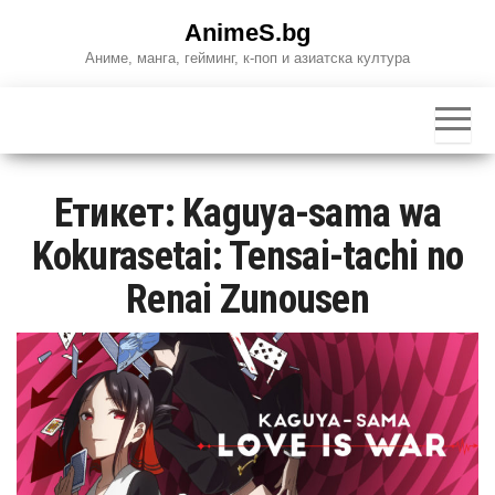
Skip
AnimeS.bg
to
Аниме, манга, гейминг, к-поп и азиатска култура
the
content
Етикет:
Kaguya-sama wa
Kokurasetai: Tensai-tachi no
Renai Zunousen