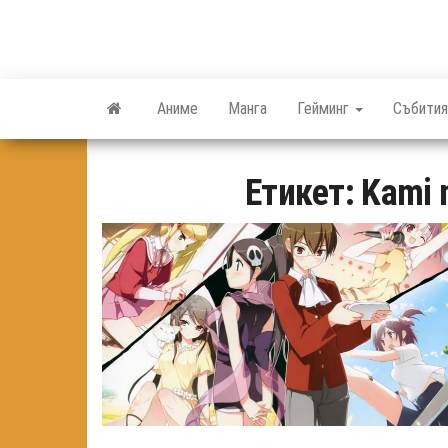
Skip
to
the
content
Аниме
Манга
Гейминг
Събития
Етикет:
Kami 