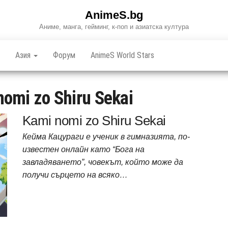
AnimeS.bg
Аниме, манга, гейминг, к-поп и азиатска култура
Азия
Форум
AnimeS World Stars
nomi zo Shiru Sekai
Kami nomi zo Shiru Sekai
Кейма Кацураги е ученик в гимназията, по-
известен онлайн като “Бога на
завладяването”, човекът, който може да
получи сърцето на всяко…