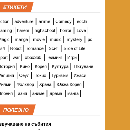
ЕТИКЕТИ
ction
adventure
anime
Comedy
ecchi
gaming
harem
highschool
horror
Love
Magic
manga
movie
music
mystery
pc
ps4
Robot
romance
Sci-fi
Slice of Life
port
war
xbox360
Гейминг
Игри
История
Кино
Корея
Култура
Пътуване
Религия
Сеул
Токио
Туризъм
Ужаси
Филми
Фолклор
Храна
Южна Корея
Япония
азия
аниме
драма
манга
ПОЛЕЗНО
звучаване на събития