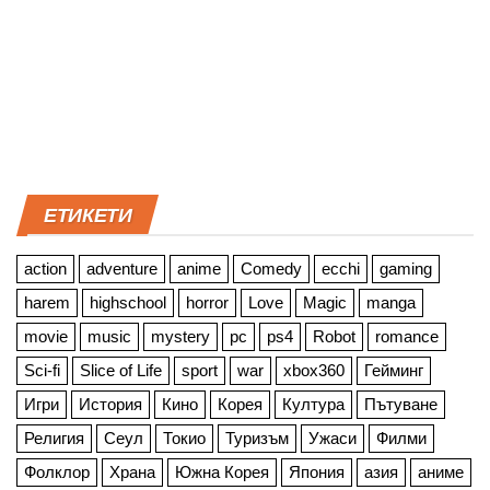
ЕТИКЕТИ
action
adventure
anime
Comedy
ecchi
gaming
harem
highschool
horror
Love
Magic
manga
movie
music
mystery
pc
ps4
Robot
romance
Sci-fi
Slice of Life
sport
war
xbox360
Гейминг
Игри
История
Кино
Корея
Култура
Пътуване
Религия
Сеул
Токио
Туризъм
Ужаси
Филми
Фолклор
Храна
Южна Корея
Япония
азия
аниме