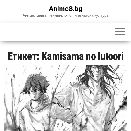
Skip
AnimeS.bg
to
Аниме, манга, гейминг, к-поп и азиатска култура
the
content
Етикет:
Kamisama no Iutoori