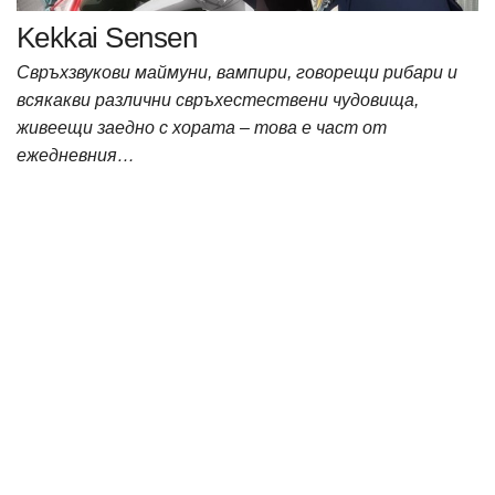
Kekkai Sensen
Свръхзвукови маймуни, вампири, говорещи рибари и
всякакви различни свръхестествени чудовища,
живеещи заедно с хората – това е част от
ежедневния…