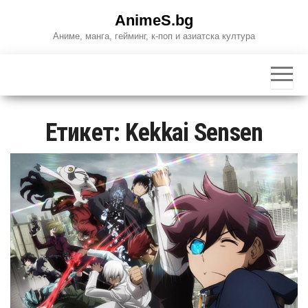
Skip
AnimeS.bg
to
Аниме, манга, гейминг, к-поп и азиатска култура
the
content
Етикет:
Kekkai Sensen