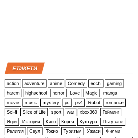
ЕТИКЕТИ
action
adventure
anime
Comedy
ecchi
gaming
harem
highschool
horror
Love
Magic
manga
movie
music
mystery
pc
ps4
Robot
romance
Sci-fi
Slice of Life
sport
war
xbox360
Гейминг
Игри
История
Кино
Корея
Култура
Пътуване
Религия
Сеул
Токио
Туризъм
Ужаси
Филми