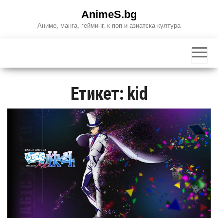
Skip
AnimeS.bg
to
Аниме, манга, гейминг, к-поп и азиатска култура
the
content
Етикет:
kid