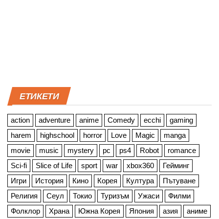
ЕТИКЕТИ
action
adventure
anime
Comedy
ecchi
gaming
harem
highschool
horror
Love
Magic
manga
movie
music
mystery
pc
ps4
Robot
romance
Sci-fi
Slice of Life
sport
war
xbox360
Гейминг
Игри
История
Кино
Корея
Култура
Пътуване
Религия
Сеул
Токио
Туризъм
Ужаси
Филми
Фолклор
Храна
Южна Корея
Япония
азия
аниме