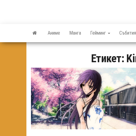
Skip
to
the
content
Аниме
Манга
Гейминг
Събития
Етикет:
Ki