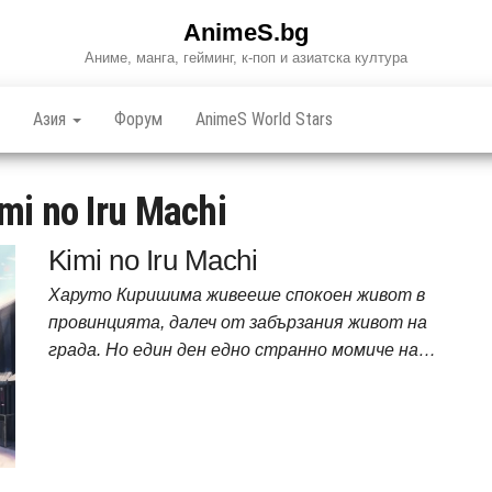
AnimeS.bg
Аниме, манга, гейминг, к-поп и азиатска култура
Азия
Форум
AnimeS World Stars
mi no Iru Machi
Kimi no Iru Machi
Харуто Киришима живееше спокоен живот в
провинцията, далеч от забързания живот на
града. Но един ден едно странно момиче на…