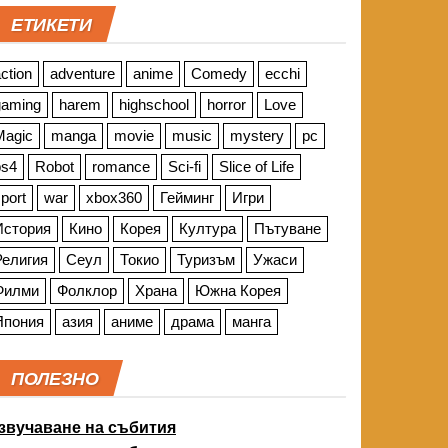
ЕТИКЕТИ
ction
adventure
anime
Comedy
ecchi
gaming
harem
highschool
horror
Love
Magic
manga
movie
music
mystery
pc
ps4
Robot
romance
Sci-fi
Slice of Life
port
war
xbox360
Гейминг
Игри
История
Кино
Корея
Култура
Пътуване
Религия
Сеул
Токио
Туризъм
Ужаси
Филми
Фолклор
Храна
Южна Корея
Япония
азия
аниме
драма
манга
ПОЛЕЗНО
звучаване на събития