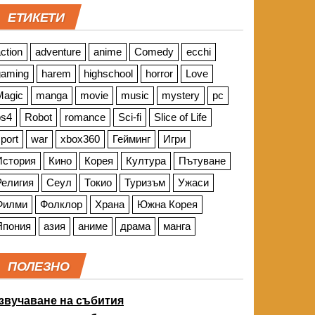
ЕТИКЕТИ
ction
adventure
anime
Comedy
ecchi
gaming
harem
highschool
horror
Love
Magic
manga
movie
music
mystery
pc
ps4
Robot
romance
Sci-fi
Slice of Life
port
war
xbox360
Гейминг
Игри
История
Кино
Корея
Култура
Пътуване
Религия
Сеул
Токио
Туризъм
Ужаси
Филми
Фолклор
Храна
Южна Корея
Япония
азия
аниме
драма
манга
ПОЛЕЗНО
звучаване на събития