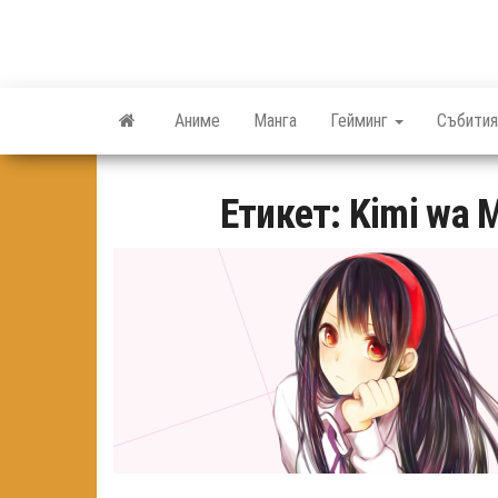
Skip
to
the
content
Аниме
Манга
Гейминг
Събития
Етикет:
Kimi wa M