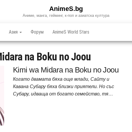
AnimeS.bg
Аниме, манга, гейминг, к-поп и азиатска култура
Азия
Форум
AnimeS World Stars
idara na Boku no Joou
Kimi wa Midara na Boku no Joou
Когато двамата бяха още млади, Сайту и
Кавана Субару бяха близки приятели. Но със
Субару, идваща от богато семейство, тя…