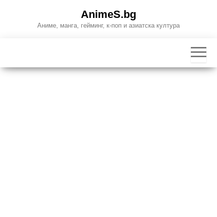
Skip
AnimeS.bg
to
Аниме, манга, гейминг, к-поп и азиатска култура
the
content