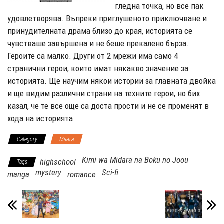
гледна точка, но все пак
удовлетворява. Въпреки приглушеното приключване и
принудителната драма близо до края, историята се
чувстваше завършена и не беше прекалено бърза.
Героите са малко. Други от 2 мрежи има само 4
странични герои, които имат някакво значение за
историята. Ще научим някои истории за главната двойка
и ще видим различни страни на техните герои, но бих
казал, че те все още са доста прости и не се променят в
хода на историята.
Category
Манга
Kimi wa Midara na Boku no Joou
highschool
Tags
mystery
Sci-fi
manga
romance