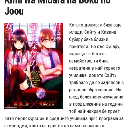
Kimi wa Midara na Boku no
Joou
Когато двамата бяха още
млади, Сайту и Кавана
Субару бяха близки
приятели. Но със Субару,
идваща от богато
семейство, тя била
изпратена в най-горното
училище, докато Сайту
трябвало да се задоволи с
редовно образование. Но
след болезнено изучаване
в продължение на години,
той най-накрая бе приет
като първокурсник в средните училища чрез програма за
стипендии, която се присъжда само на няколко