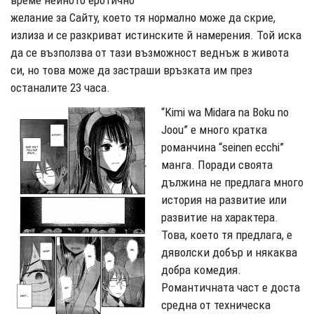
време нейното еротично
желание за Сайту, което тя нормално може да скрие,
излиза и се разкриват истинските й намерения. Той иска
да се възползва от тази възможност веднъж в живота
си, но това може да застраши връзката им през
останалите 23 часа.
“Kimi wa Midara na Boku no
Joou” е много кратка
романчина “seinen ecchi”
манга. Поради своята
дължина не предлага много
история на развитие или
развитие на характера.
Това, което тя предлага, е
дяволски добър и някаква
добра комедия.
Романтичната част е доста
средна от техническа