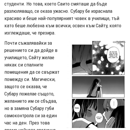
студенти. Но това, което Саито смяташе да бъде
разлюляващо, се оказа ужасно. Субару бе израснала
красиво и беше най-популярният човек в училище, тъй
като беше любезна към всички, освен към Сайту, която
изглеждаше, че презира.
Почти съжалявайки за
решението си да дойде в
училището, Сайту желае
някак си спалните
помещения да се свържат
помежду си. Магически,
защото се оказва, че
Субару пожелае същото,
желанието им се сбъдва,
но в замяна Субару губи
самоконтрола си за един
час на ден. През това