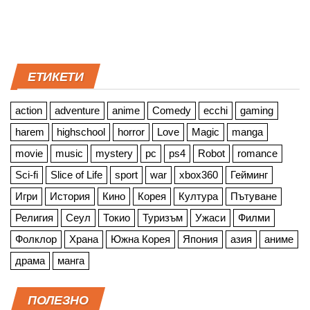
ЕТИКЕТИ
action
adventure
anime
Comedy
ecchi
gaming
harem
highschool
horror
Love
Magic
manga
movie
music
mystery
pc
ps4
Robot
romance
Sci-fi
Slice of Life
sport
war
xbox360
Гейминг
Игри
История
Кино
Корея
Култура
Пътуване
Религия
Сеул
Токио
Туризъм
Ужаси
Филми
Фолклор
Храна
Южна Корея
Япония
азия
аниме
драма
манга
ПОЛЕЗНО