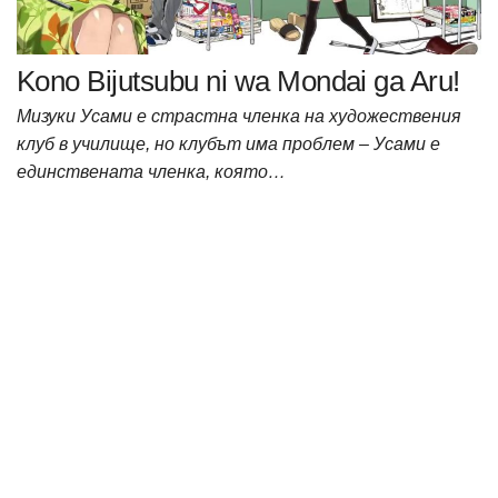
Kono Bijutsubu ni wa Mondai ga Aru!
Мизуки Усами е страстна членка на художествения
клуб в училище, но клубът има проблем – Усами е
единствената членка, която…