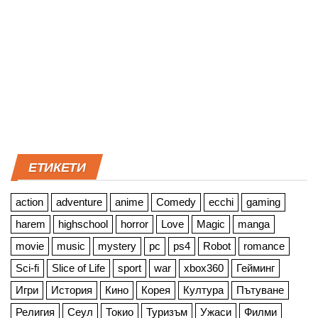
ЕТИКЕТИ
action
adventure
anime
Comedy
ecchi
gaming
harem
highschool
horror
Love
Magic
manga
movie
music
mystery
pc
ps4
Robot
romance
Sci-fi
Slice of Life
sport
war
xbox360
Гейминг
Игри
История
Кино
Корея
Култура
Пътуване
Религия
Сеул
Токио
Туризъм
Ужаси
Филми