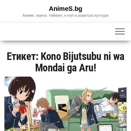
Skip
AnimeS.bg
to
Аниме, манга, гейминг, к-поп и азиатска култура
the
content
Етикет:
Kono Bijutsubu ni wa
Mondai ga Aru!