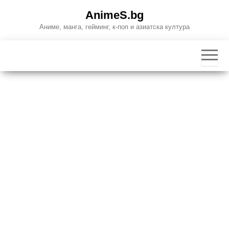
Skip
AnimeS.bg
to
Аниме, манга, гейминг, к-поп и азиатска култура
the
content