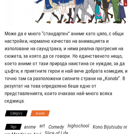
Може да е много “стандартен” аниме като цяло, с общи
настройки, нормално качество на анимацията и
използване на саундтрака, и няма реална прогресия на
сюжета, за която да се говори. Но единственото нещо,
което аниме от тази природа наистина се нуждае, за да
цъфти, е приятните герои и най-вече добрата комедия, и
точно там са разположени силните страни на „Konobi“. В
резултат на това определено беше едно от
представленията, които очаквах най-много всяка
седмица.
Category
Аниме
art
highschool
anime
Comedy
Kono Bijutsubu ni
Tags
Slice of Life