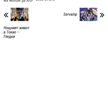
wa Mondai ga Aru!
Servamp
Нощният живот
в Токио –
Гледки