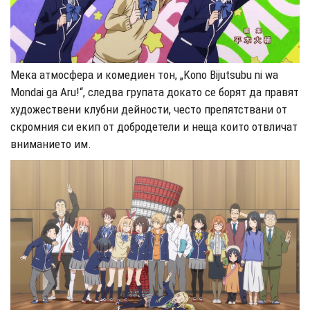
Мека атмосфера и комедиен тон, „Kono Bijutsubu ni wa
Mondai ga Aru!“, следва групата докато се борят да правят
художествени клубни дейности, често препятствани от
скромния си екип от добродетели и неща които отвличат
вниманието им.