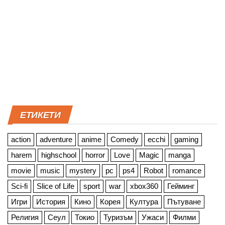
ЕТИКЕТИ
action
adventure
anime
Comedy
ecchi
gaming
harem
highschool
horror
Love
Magic
manga
movie
music
mystery
pc
ps4
Robot
romance
Sci-fi
Slice of Life
sport
war
xbox360
Гейминг
Игри
История
Кино
Корея
Култура
Пътуване
Религия
Сеул
Токио
Туризъм
Ужаси
Филми