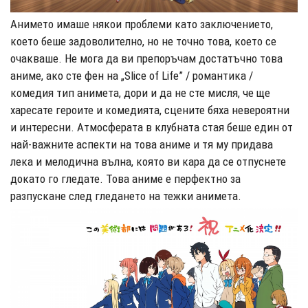
Анимето имаше някои проблеми като заключението,
което беше задоволително, но не точно това, което се
очакваше. Не мога да ви препоръчам достатъчно това
аниме, ако сте фен на „Slice of Life” / романтика /
комедия тип анимета, дори и да не сте мисля, че ще
харесате героите и комедията, сцените бяха невероятни
и интересни. Атмосферата в клубната стая беше един от
най-важните аспекти на това аниме и тя му придава
лека и мелодична вълна, която ви кара да се отпуснете
докато го гледате. Това аниме е перфектно за
разпускане след гледането на тежки анимета.