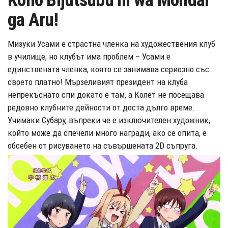
Kono Bijutsubu ni wa Mondai
ga Aru!
Мизуки Усами е страстна членка на художествения клуб
в училище, но клубът има проблем – Усами е
единствената членка, която се занимава сериозно със
своето платно! Мързеливият президент на клуба
непрекъснато спи докато е там, а Колет не посещава
редовно клубните дейности от доста дълго време.
Учимаки Субару, въпреки че е изключителен художник,
който може да спечели много награди, ако се опита, е
обсебен от рисуването на съвършената 2D съпруга.