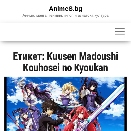
Skip
AnimeS.bg
to
Аниме, манга, гейминг, к-поп и азиатска култура
the
content
Етикет:
Kuusen Madoushi
Kouhosei no Kyoukan