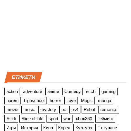
ЕТИКЕТИ
action
adventure
anime
Comedy
ecchi
gaming
harem
highschool
horror
Love
Magic
manga
movie
music
mystery
pc
ps4
Robot
romance
Sci-fi
Slice of Life
sport
war
xbox360
Гейминг
Игри
История
Кино
Корея
Култура
Пътуване