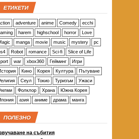
ЕТИКЕТИ
ction
adventure
anime
Comedy
ecchi
gaming
harem
highschool
horror
Love
Magic
manga
movie
music
mystery
pc
ps4
Robot
romance
Sci-fi
Slice of Life
port
war
xbox360
Гейминг
Игри
История
Кино
Корея
Култура
Пътуване
Религия
Сеул
Токио
Туризъм
Ужаси
Филми
Фолклор
Храна
Южна Корея
Япония
азия
аниме
драма
манга
ПОЛЕЗНО
звучаване на събития