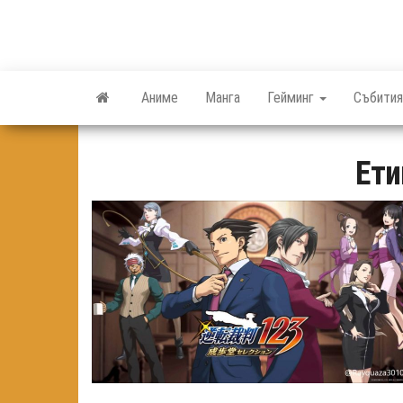
Skip
to
the
content
Аниме
Манга
Гейминг
Събития
Ети