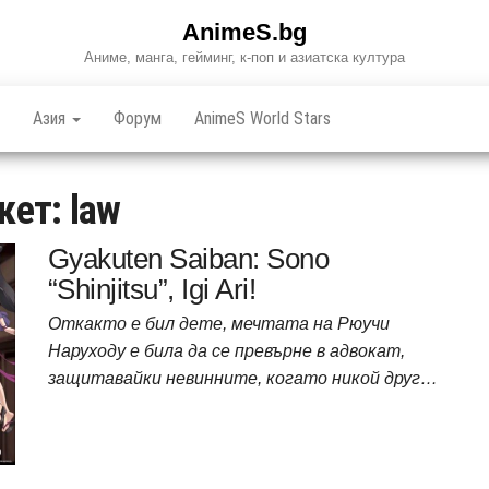
AnimeS.bg
Аниме, манга, гейминг, к-поп и азиатска култура
Азия
Форум
AnimeS World Stars
кет:
law
Gyakuten Saiban: Sono
“Shinjitsu”, Igi Ari!
Откакто е бил дете, мечтата на Рюучи
Наруходу е била да се превърне в адвокат,
защитавайки невинните, когато никой друг…