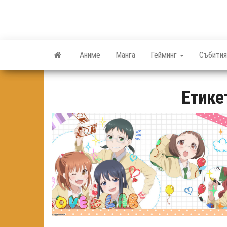
Skip
to
the
content
Аниме
Манга
Гейминг
Събития
Етике