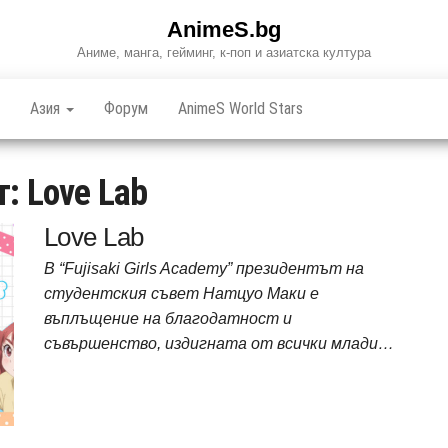
AnimeS.bg
Аниме, манга, гейминг, к-поп и азиатска култура
Азия
Форум
AnimeS World Stars
т:
Love Lab
Love Lab
В “Fujisaki Girls Academy” президентът на
студентския съвет Натцуо Маки е
въплъщение на благодатност и
съвършенство, издигната от всички млади…