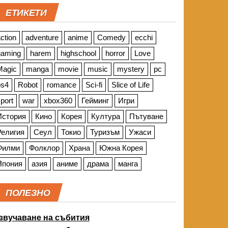
ЕТИКЕТИ
ction
adventure
anime
Comedy
ecchi
gaming
harem
highschool
horror
Love
Magic
manga
movie
music
mystery
pc
ps4
Robot
romance
Sci-fi
Slice of Life
port
war
xbox360
Гейминг
Игри
История
Кино
Корея
Култура
Пътуване
Религия
Сеул
Токио
Туризъм
Ужаси
Филми
Фолклор
Храна
Южна Корея
Япония
азия
аниме
драма
манга
ПОЛЕЗНО
звучаване на събития