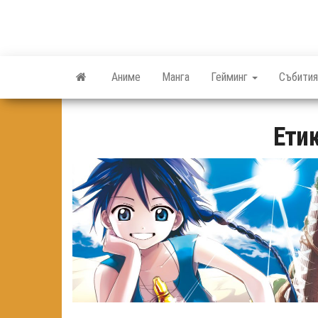
Skip
to
the
content
Аниме
Манга
Гейминг
Събития
Ети