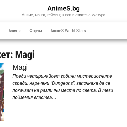
AnimeS.bg
Аниме, манга, гейминг, к-поп и азиатска култура
Азия
Форум
AnimeS World Stars
кет:
Magi
Magi
Преди четиринайсет години мистериозните
сгради, наречени “Dungeons”, започнаха да се
покачват на различни места по света. В тези
подземия властва…