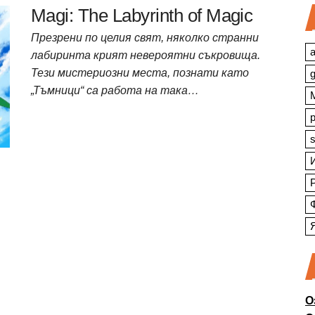
Magi: The Labyrinth of Magic
Презрени по целия свят, няколко странни
a
лабиринта крият невероятни съкровища.
Тези мистериозни места, познати като
„Тъмници“ са работа на така…
s
О