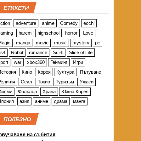
ЕТИКЕТИ
ction
adventure
anime
Comedy
ecchi
gaming
harem
highschool
horror
Love
Magic
manga
movie
music
mystery
pc
ps4
Robot
romance
Sci-fi
Slice of Life
port
war
xbox360
Гейминг
Игри
История
Кино
Корея
Култура
Пътуване
Религия
Сеул
Токио
Туризъм
Ужаси
Филми
Фолклор
Храна
Южна Корея
Япония
азия
аниме
драма
манга
ПОЛЕЗНО
звучаване на събития