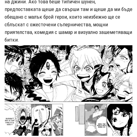
на джини. Ако това беше типичен шунен,
предпоставката щеше да свърши там и щеше да ми бъде
обещано с малък брой герои, които неизбежно ще се
сблъскат с ожесточени съперничества, мощни
приятелства, комедия с шамар и визуално зашеметяващи
битки.