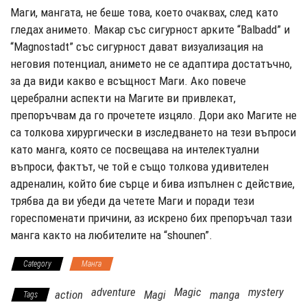
Маги, мангата, не беше това, което очаквах, след като
гледах анимето. Макар със сигурност арките “Balbadd” и
“Magnostadt” със сигурност дават визуализация на
неговия потенциал, анимето не се адаптира достатъчно,
за да види какво е всъщност Маги. Ако повече
церебрални аспекти на Магите ви привлекат,
препоръчвам да го прочетете изцяло. Дори ако Магите не
са толкова хирургически в изследването на тези въпроси
като манга, която се посвещава на интелектуални
въпроси, фактът, че той е също толкова удивителен
адреналин, който бие сърце и бива изпълнен с действие,
трябва да ви убеди да четете Маги и поради тези
гореспоменати причини, аз искрено бих препоръчал тази
манга както на любителите на “shounen”.
Category
Манга
adventure
Magic
mystery
action
Magi
manga
Tags