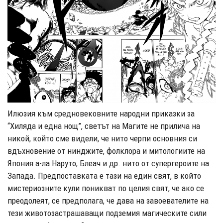
Илюзия към средновековните народни приказки за
“Хиляда и една нощ”, светът на Магите не прилича на
никой, който сме видели, че нито черпи основния си
вдъхновение от нинджите, фолклора и митологиите на
Япония а-ла Наруто, Блеач и др. нито от супергероите на
Запада. Предпоставката е тази на един свят, в който
мистериозните кули поникват по целия свят, че ако се
преодолеят, се предполага, че дава на завоевателите на
тези животозастрашаващи подземия магическите сили