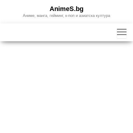
Skip
AnimeS.bg
to
Аниме, манга, гейминг, к-поп и азиатска култура
the
content