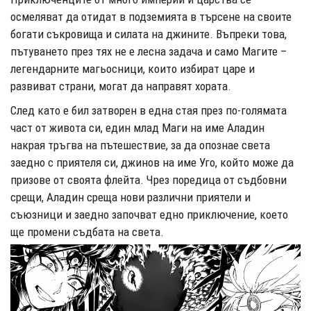
осмеляват да отидат в подземията в търсене на своите
богати съкровища и силата на джините. Въпреки това,
пътуването през тях не е лесна задача и само Магите –
легендарните магьосници, които избират царе и
развиват страни, могат да направят хората.
След като е бил затворен в една стая през по-голямата
част от живота си, един млад Маги на име Аладин
накрая тръгва на пътешествие, за да опознае света
заедно с приятеля си, джинов на име Уго, който може да
призове от своята флейта. Чрез поредица от съдбовни
срещи, Аладин среща нови различни приятели и
съюзници и заедно започват едно приключение, което
ще промени съдбата на света.