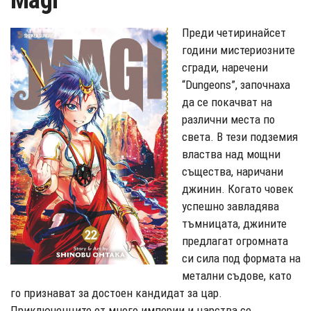
Magi
Преди четиринайсет
години мистериозните
сгради, наречени
“Dungeons”, започнаха
да се покачват на
различни места по
света. В тези подземия
властва над мощни
същества, наричани
джинин. Когато човек
успешно завладява
тъмницата, джините
предлагат огромната
си сила под формата на
метални съдове, като
го признават за достоен кандидат за цар.
Приключенците от много империи и царства се