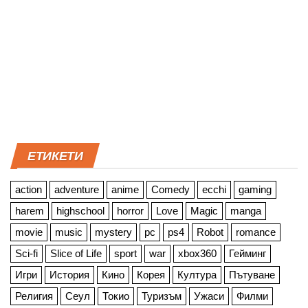
ЕТИКЕТИ
action
adventure
anime
Comedy
ecchi
gaming
harem
highschool
horror
Love
Magic
manga
movie
music
mystery
pc
ps4
Robot
romance
Sci-fi
Slice of Life
sport
war
xbox360
Гейминг
Игри
История
Кино
Корея
Култура
Пътуване
Религия
Сеул
Токио
Туризъм
Ужаси
Филми