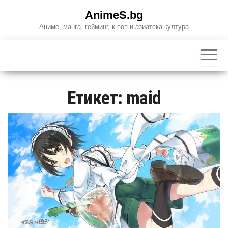
Skip
AnimeS.bg
to
Аниме, манга, гейминг, к-поп и азиатска култура
the
content
Етикет:
maid