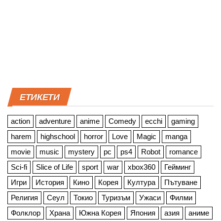
ЕТИКЕТИ
action
adventure
anime
Comedy
ecchi
gaming
harem
highschool
horror
Love
Magic
manga
movie
music
mystery
pc
ps4
Robot
romance
Sci-fi
Slice of Life
sport
war
xbox360
Гейминг
Игри
История
Кино
Корея
Култура
Пътуване
Религия
Сеул
Токио
Туризъм
Ужаси
Филми
Фолклор
Храна
Южна Корея
Япония
азия
аниме