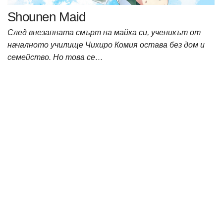
Shounen Maid
След внезапната смърт на майка си, ученикът от
началното училище Чихиро Комия остава без дом и
семейство. Но това се…