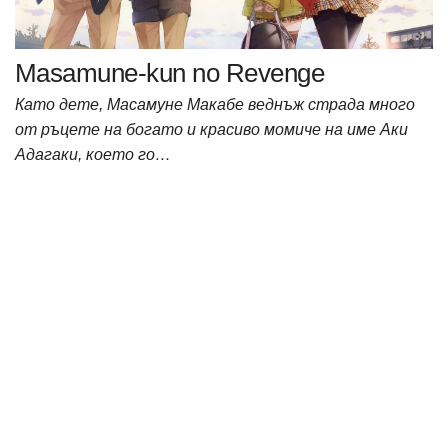
Masamune-kun no Revenge
Като дете, Масамуне Макабе веднъж страда много
от ръцете на богато и красиво момиче на име Аки
Адагаки, което го…