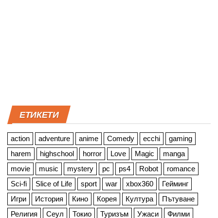
ЕТИКЕТИ
action
adventure
anime
Comedy
ecchi
gaming
harem
highschool
horror
Love
Magic
manga
movie
music
mystery
pc
ps4
Robot
romance
Sci-fi
Slice of Life
sport
war
xbox360
Гейминг
Игри
История
Кино
Корея
Култура
Пътуване
Религия
Сеул
Токио
Туризъм
Ужаси
Филми