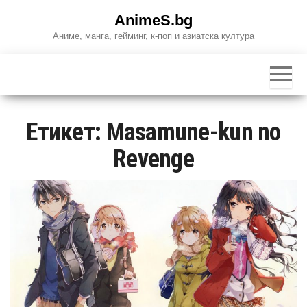
Skip
AnimeS.bg
to
Аниме, манга, гейминг, к-поп и азиатска култура
the
content
Етикет:
Masamune-kun no
Revenge