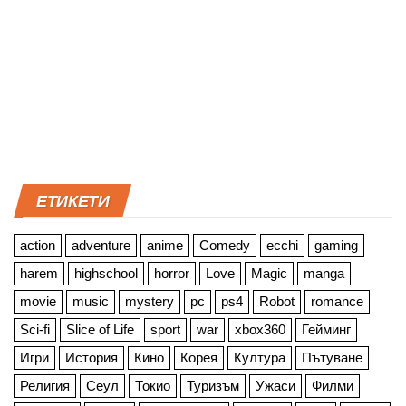
ЕТИКЕТИ
action
adventure
anime
Comedy
ecchi
gaming
harem
highschool
horror
Love
Magic
manga
movie
music
mystery
pc
ps4
Robot
romance
Sci-fi
Slice of Life
sport
war
xbox360
Гейминг
Игри
История
Кино
Корея
Култура
Пътуване
Религия
Сеул
Токио
Туризъм
Ужаси
Филми