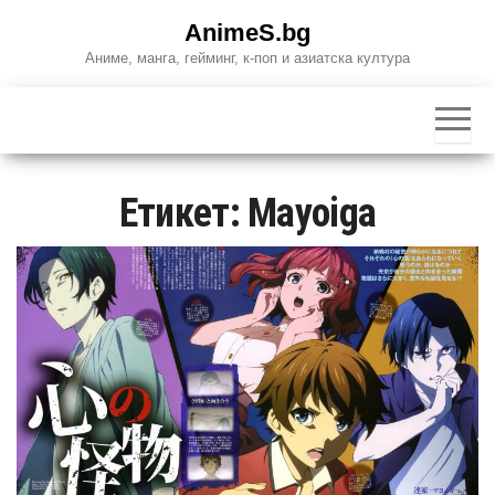
Skip
AnimeS.bg
to
Аниме, манга, гейминг, к-поп и азиатска култура
the
content
Етикет:
Mayoiga