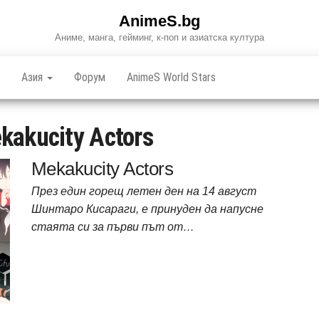
AnimeS.bg
Аниме, манга, гейминг, к-поп и азиатска култура
Азия
Форум
AnimeS World Stars
kakucity Actors
Mekakucity Actors
През един горещ летен ден на 14 август
Шинтаро Кисараги, е принуден да напусне
стаята си за първи път от…