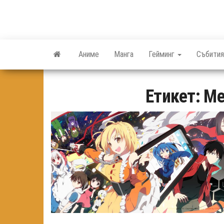
Skip
to
the
content
Аниме
Манга
Гейминг
Събития
Етикет:
Me