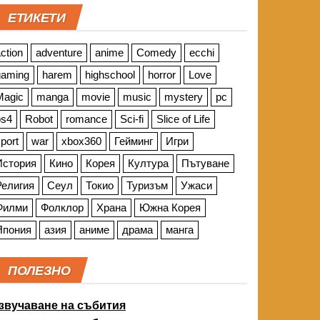
ЕТИКЕТИ
ction
adventure
anime
Comedy
ecchi
gaming
harem
highschool
horror
Love
Magic
manga
movie
music
mystery
pc
ps4
Robot
romance
Sci-fi
Slice of Life
port
war
xbox360
Гейминг
Игри
История
Кино
Корея
Култура
Пътуване
Религия
Сеул
Токио
Туризъм
Ужаси
Филми
Фолклор
Храна
Южна Корея
Япония
азия
аниме
драма
манга
ПОЛЕЗНО
звучаване на събития