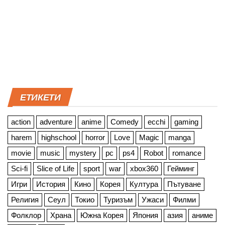
ЕТИКЕТИ
action
adventure
anime
Comedy
ecchi
gaming
harem
highschool
horror
Love
Magic
manga
movie
music
mystery
pc
ps4
Robot
romance
Sci-fi
Slice of Life
sport
war
xbox360
Гейминг
Игри
История
Кино
Корея
Култура
Пътуване
Религия
Сеул
Токио
Туризъм
Ужаси
Филми
Фолклор
Храна
Южна Корея
Япония
азия
аниме