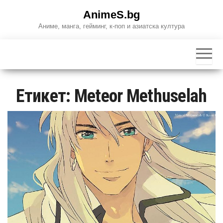
Skip
AnimeS.bg
to
Аниме, манга, гейминг, к-поп и азиатска култура
the
content
Етикет:
Meteor Methuselah