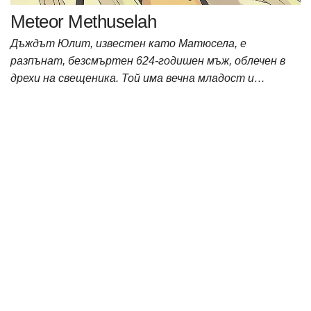
Meteor Methuselah
Дъждът Юлит, известен като Матюсела, е
разпънат, безсмъртен 624-годишен мъж, облечен в
дрехи на свещеника. Той има вечна младост и…