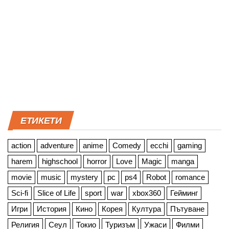
ЕТИКЕТИ
action
adventure
anime
Comedy
ecchi
gaming
harem
highschool
horror
Love
Magic
manga
movie
music
mystery
pc
ps4
Robot
romance
Sci-fi
Slice of Life
sport
war
xbox360
Гейминг
Игри
История
Кино
Корея
Култура
Пътуване
Религия
Сеул
Токио
Туризъм
Ужаси
Филми