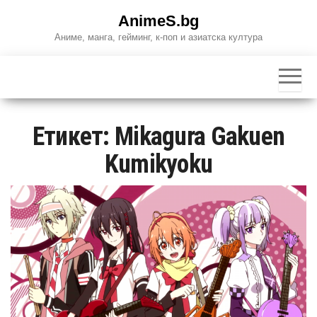
Skip
AnimeS.bg
to
Аниме, манга, гейминг, к-поп и азиатска култура
the
content
Етикет:
Mikagura Gakuen
Kumikyoku