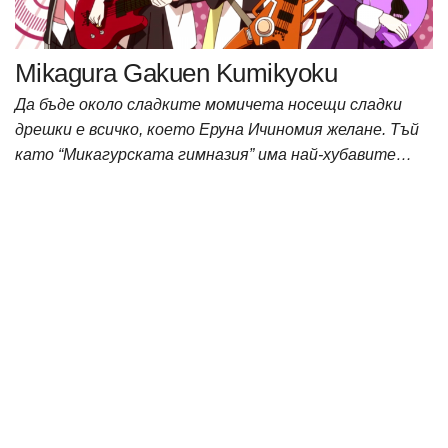
Mikagura Gakuen Kumikyoku
Да бъде около сладките момичета носещи сладки
дрешки е всичко, което Еруна Ичиномия желане. Тъй
като “Микагурската гимназия” има най-хубавите…