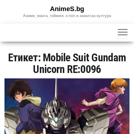
Skip
AnimeS.bg
to
Аниме, манга, гейминг, к-поп и азиатска култура
the
content
Етикет:
Mobile Suit Gundam
Unicorn RE:0096