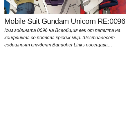
Mobile Suit Gundam Unicorn RE:0096
Към годината 0096 на Всеобщия век от пепелта на
конфликта се появява крехък мир. Шестнадесет
годишният студент Banagher Links посещава…