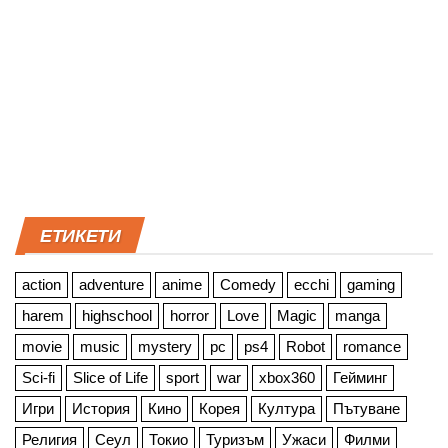
ЕТИКЕТИ
action
adventure
anime
Comedy
ecchi
gaming
harem
highschool
horror
Love
Magic
manga
movie
music
mystery
pc
ps4
Robot
romance
Sci-fi
Slice of Life
sport
war
xbox360
Гейминг
Игри
История
Кино
Корея
Култура
Пътуване
Религия
Сеул
Токио
Туризъм
Ужаси
Филми