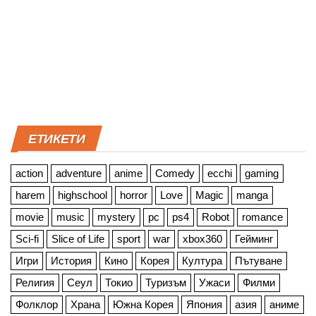
ЕТИКЕТИ
action
adventure
anime
Comedy
ecchi
gaming
harem
highschool
horror
Love
Magic
manga
movie
music
mystery
pc
ps4
Robot
romance
Sci-fi
Slice of Life
sport
war
xbox360
Гейминг
Игри
История
Кино
Корея
Култура
Пътуване
Религия
Сеул
Токио
Туризъм
Ужаси
Филми
Фолклор
Храна
Южна Корея
Япония
азия
аниме