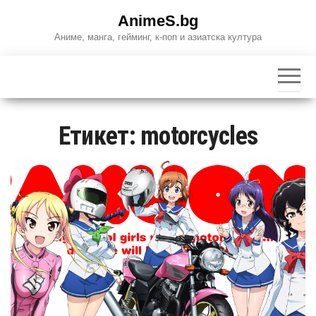
Skip
AnimeS.bg
to
Аниме, манга, гейминг, к-поп и азиатска култура
the
content
Етикет:
motorcycles