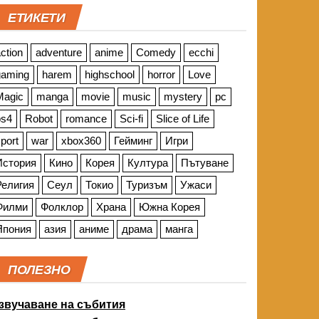
ЕТИКЕТИ
ction
adventure
anime
Comedy
ecchi
gaming
harem
highschool
horror
Love
Magic
manga
movie
music
mystery
pc
ps4
Robot
romance
Sci-fi
Slice of Life
port
war
xbox360
Гейминг
Игри
История
Кино
Корея
Култура
Пътуване
Религия
Сеул
Токио
Туризъм
Ужаси
Филми
Фолклор
Храна
Южна Корея
Япония
азия
аниме
драма
манга
ПОЛЕЗНО
звучаване на събития