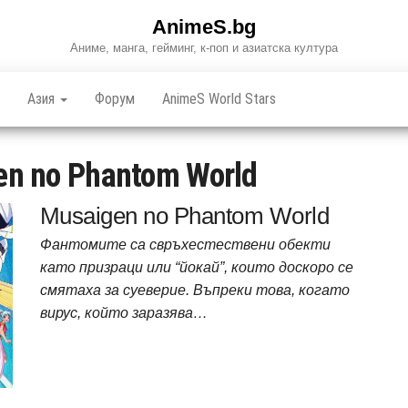
AnimeS.bg
Аниме, манга, гейминг, к-поп и азиатска култура
Азия
Форум
AnimeS World Stars
en no Phantom World
Musaigen no Phantom World
Фантомите са свръхестествени обекти
като призраци или “йокай”, които доскоро се
смятаха за суеверие. Въпреки това, когато
вирус, който заразява…