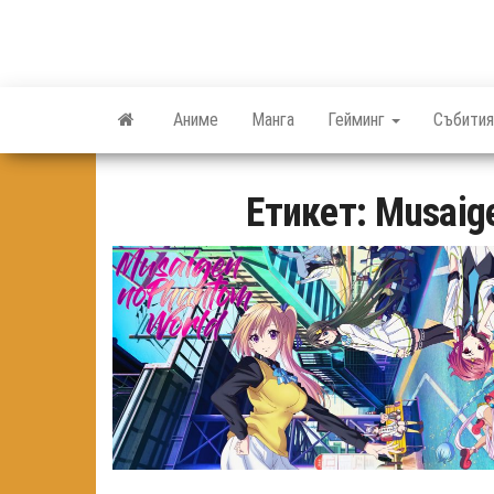
Skip
to
the
content
Аниме
Манга
Гейминг
Събития
Етикет:
Musaig