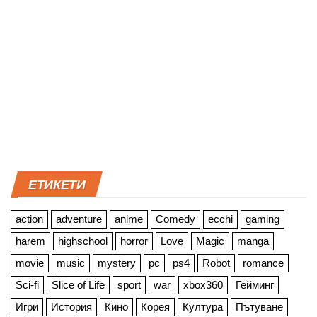
ЕТИКЕТИ
action
adventure
anime
Comedy
ecchi
gaming
harem
highschool
horror
Love
Magic
manga
movie
music
mystery
pc
ps4
Robot
romance
Sci-fi
Slice of Life
sport
war
xbox360
Гейминг
Игри
История
Кино
Корея
Култура
Пътуване