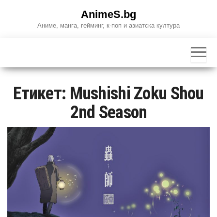
Skip
AnimeS.bg
to
Аниме, манга, гейминг, к-поп и азиатска култура
the
content
Етикет:
Mushishi Zoku Shou
2nd Season