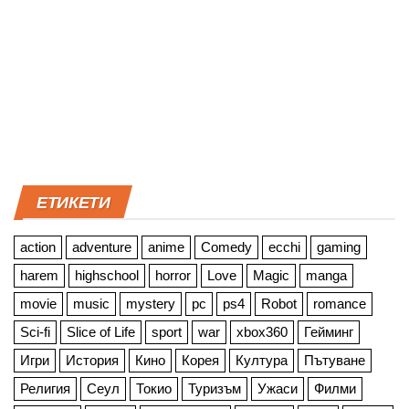
ЕТИКЕТИ
action
adventure
anime
Comedy
ecchi
gaming
harem
highschool
horror
Love
Magic
manga
movie
music
mystery
pc
ps4
Robot
romance
Sci-fi
Slice of Life
sport
war
xbox360
Гейминг
Игри
История
Кино
Корея
Култура
Пътуване
Религия
Сеул
Токио
Туризъм
Ужаси
Филми