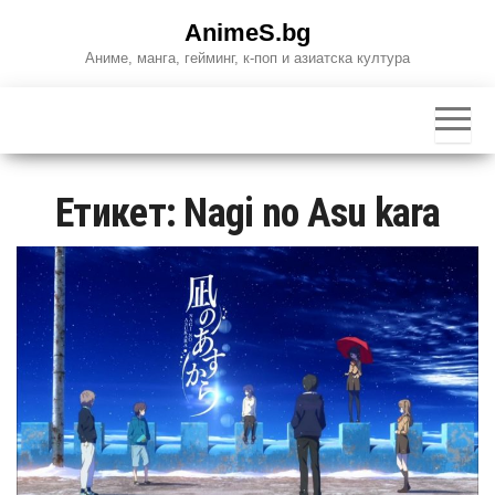
Skip
AnimeS.bg
to
Аниме, манга, гейминг, к-поп и азиатска култура
the
content
Етикет:
Nagi no Asu kara