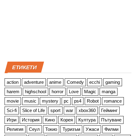
ЕТИКЕТИ
action
adventure
anime
Comedy
ecchi
gaming
harem
highschool
horror
Love
Magic
manga
movie
music
mystery
pc
ps4
Robot
romance
Sci-fi
Slice of Life
sport
war
xbox360
Гейминг
Игри
История
Кино
Корея
Култура
Пътуване
Религия
Сеул
Токио
Туризъм
Ужаси
Филми