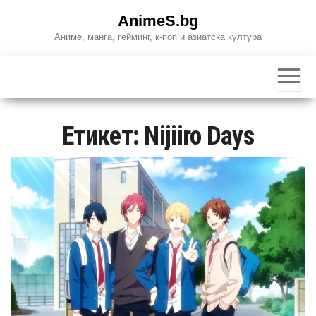
Skip
AnimeS.bg
to
Аниме, манга, гейминг, к-поп и азиатска култура
the
content
Етикет:
Nijiiro Days