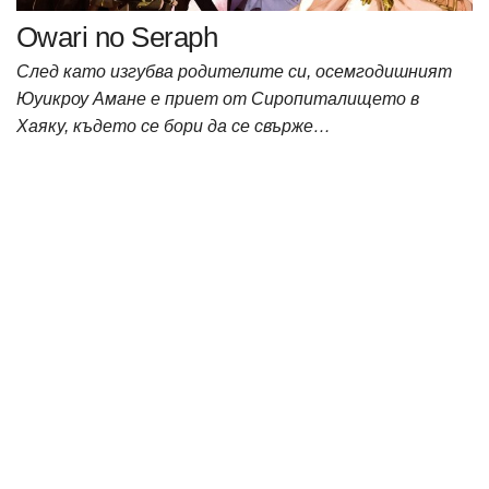
Owari no Seraph
След като изгубва родителите си, осемгодишният
Юуикроу Амане е приет от Сиропиталището в
Хаяку, където се бори да се свърже…