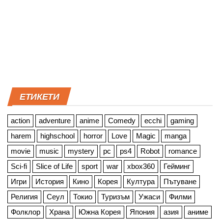
ЕТИКЕТИ
action
adventure
anime
Comedy
ecchi
gaming
harem
highschool
horror
Love
Magic
manga
movie
music
mystery
pc
ps4
Robot
romance
Sci-fi
Slice of Life
sport
war
xbox360
Гейминг
Игри
История
Кино
Корея
Култура
Пътуване
Религия
Сеул
Токио
Туризъм
Ужаси
Филми
Фолклор
Храна
Южна Корея
Япония
азия
аниме