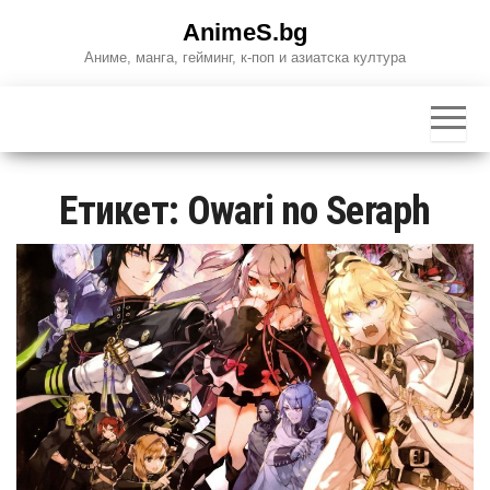
Skip
AnimeS.bg
to
Аниме, манга, гейминг, к-поп и азиатска култура
the
content
Етикет:
Owari no Seraph