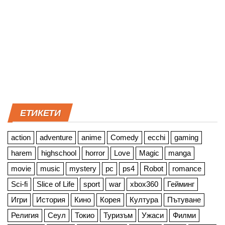
ЕТИКЕТИ
action
adventure
anime
Comedy
ecchi
gaming
harem
highschool
horror
Love
Magic
manga
movie
music
mystery
pc
ps4
Robot
romance
Sci-fi
Slice of Life
sport
war
xbox360
Гейминг
Игри
История
Кино
Корея
Култура
Пътуване
Религия
Сеул
Токио
Туризъм
Ужаси
Филми