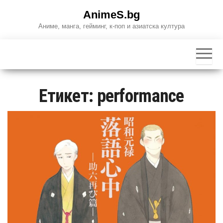
Skip
AnimeS.bg
to
Аниме, манга, гейминг, к-поп и азиатска култура
the
content
Етикет:
performance