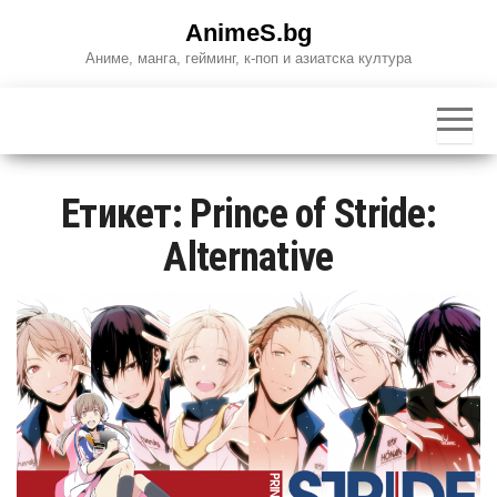
Skip
AnimeS.bg
to
Аниме, манга, гейминг, к-поп и азиатска култура
the
content
Етикет:
Prince of Stride:
Alternative