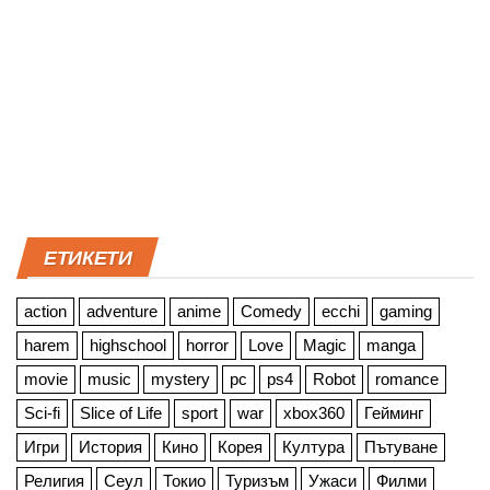
ЕТИКЕТИ
action
adventure
anime
Comedy
ecchi
gaming
harem
highschool
horror
Love
Magic
manga
movie
music
mystery
pc
ps4
Robot
romance
Sci-fi
Slice of Life
sport
war
xbox360
Гейминг
Игри
История
Кино
Корея
Култура
Пътуване
Религия
Сеул
Токио
Туризъм
Ужаси
Филми