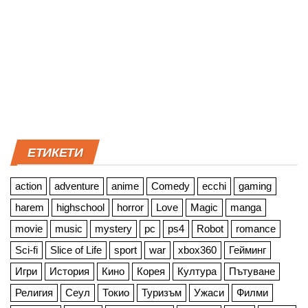
ЕТИКЕТИ
action
adventure
anime
Comedy
ecchi
gaming
harem
highschool
horror
Love
Magic
manga
movie
music
mystery
pc
ps4
Robot
romance
Sci-fi
Slice of Life
sport
war
xbox360
Гейминг
Игри
История
Кино
Корея
Култура
Пътуване
Религия
Сеул
Токио
Туризъм
Ужаси
Филми